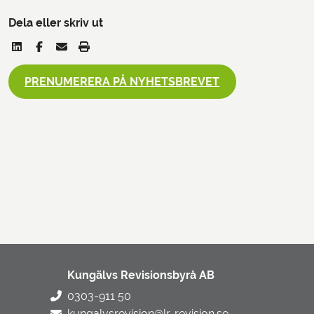
Dela eller skriv ut
PRENUMERERA PÅ NYHETSBREVET
Kungälvs Revisionsbyrå AB
0303-911 50
kungalvsrevision@lr-revision.se