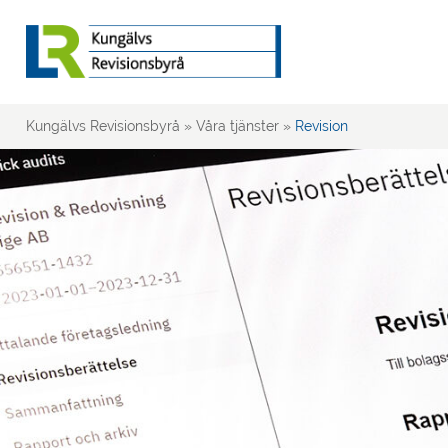
Kungälvs Revisionsbyrå
»
Våra tjänster
»
Revision