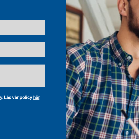
y. Läs vår policy
här
.