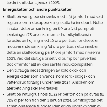
träda i kraft den 1 januari 2025.
Energiskatter och andra punktskatter
Skatt på vanlig bensin sänks med 1,31 jämfört med vad
reglerna om indexuppräkning skulle ha inneburit. Netto
innebär detta en sänkning på 60 öre (vid pump blir
sänkningen 75 öre inkl. moms). För alkylatbensin
föreslås en höjning med 10 öre per liter. För diesel är
motsvarande sänkning 34 öre per liter, netto innebär
detta en skatteökning på 15 öre jämfört med nivåerna
2023. Vad det slutliga priset vid pump blir påverkas
dock framför allt av den sänkta reduktionsplikten.
Den tillfälliga nedsättningen av koldioxid- och
energiskatter som används inom jord- skogs- och
vattenbruk förlängs under hela 2024. Ansökan om
återbetalning sker kvartalsvis.
Skatt på naturgrus höjs till 22 kr per ton och på avfall till
725 kr per ton från den 1 januari 2024. Samtidigt tas det
schabloniserade tillägget i den årliga uppräkningen av