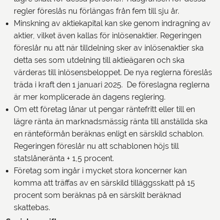
regler föreslås nu förlängas från fem till sju år.
Minskning av aktiekapital kan ske genom indragning av
aktier, vilket även kallas för inlösenaktier. Regeringen
föreslår nu att när tilldelning sker av inlösenaktier ska
detta ses som utdelning till aktieägaren och ska
värderas till inlösensbeloppet. De nya reglerna föreslås
träda i kraft den 1 januari 2025. De föreslagna reglerna
är mer komplicerade än dagens reglering.
Om ett företag lånar ut pengar räntefritt eller till en
lägre ränta än marknadsmässig ränta till anställda ska
en ränteförmån beräknas enligt en särskild schablon.
Regeringen föreslår nu att schablonen höjs till
statslåneränta + 1,5 procent.
Företag som ingår i mycket stora koncerner kan
komma att träffas av en särskild tilläggsskatt på 15
procent som beräknas på en särskilt beräknad
skattebas.