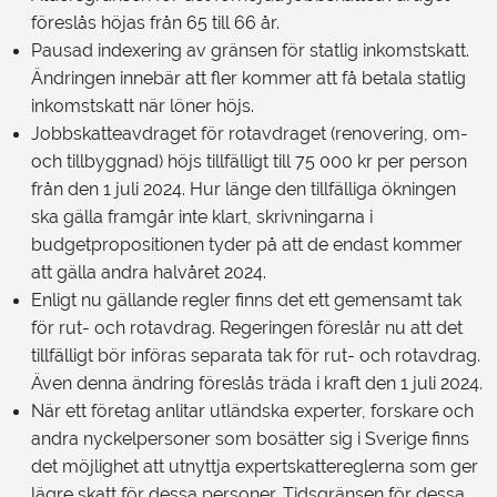
föreslås höjas från 65 till 66 år.
Pausad indexering av gränsen för statlig inkomstskatt.
Ändringen innebär att fler kommer att få betala statlig
inkomstskatt när löner höjs.
Jobbskatteavdraget för rotavdraget (renovering, om-
och tillbyggnad) höjs tillfälligt till 75 000 kr per person
från den 1 juli 2024. Hur länge den tillfälliga ökningen
ska gälla framgår inte klart, skrivningarna i
budgetpropositionen tyder på att de endast kommer
att gälla andra halvåret 2024.
Enligt nu gällande regler finns det ett gemensamt tak
för rut- och rotavdrag. Regeringen föreslår nu att det
tillfälligt bör införas separata tak för rut- och rotavdrag.
Även denna ändring föreslås träda i kraft den 1 juli 2024.
När ett företag anlitar utländska experter, forskare och
andra nyckelpersoner som bosätter sig i Sverige finns
det möjlighet att utnyttja expertskattereglerna som ger
lägre skatt för dessa personer. Tidsgränsen för dessa