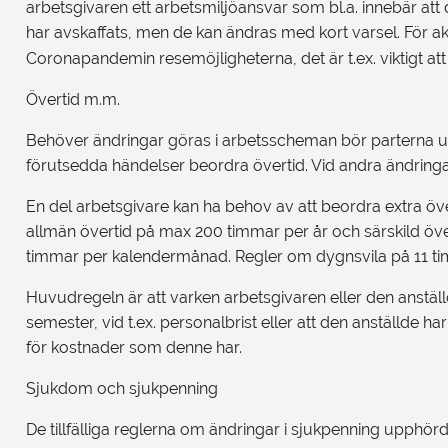
arbetsgivaren ett arbetsmiljöansvar som bl.a. innebär att 
har avskaffats, men de kan ändras med kort varsel. För ak
Coronapandemin resemöjligheterna, det är t.ex. viktigt a
Övertid m.m.
Behöver ändringar göras i arbetsscheman bör parterna un
förutsedda händelser beordra övertid. Vid andra ändringar
En del arbetsgivare kan ha behov av att beordra extra öve
allmän övertid på max 200 timmar per år och särskild öve
timmar per kalendermånad. Regler om dygnsvila på 11 timm
Huvudregeln är att varken arbetsgivaren eller den anställd
semester, vid t.ex. personalbrist eller att den anställde 
för kostnader som denne har.
Sjukdom och sjukpenning
De tillfälliga reglerna om ändringar i sjukpenning upphör