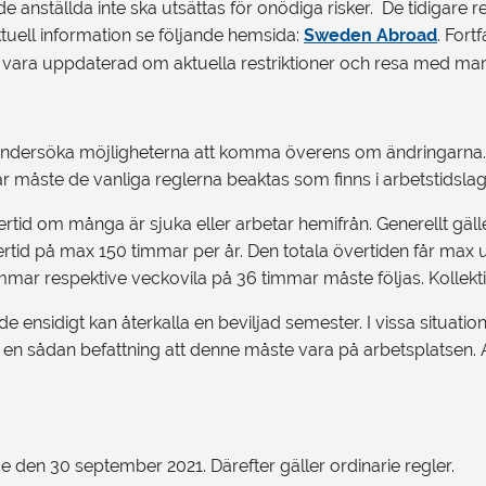
de anställda inte ska utsättas för onödiga risker. De tidigar
tuell information se följande hemsida:
Sweden Abroad
. For
tt vara uppdaterad om aktuella restriktioner och resa med ma
dersöka möjligheterna att komma överens om ändringarna. En 
 måste de vanliga reglerna beaktas som finns i arbetstidslage
rtid om många är sjuka eller arbetar hemifrån. Generellt gäll
rtid på max 150 timmar per år. Den totala övertiden får max 
ar respektive veckovila på 36 timmar måste följas. Kollekti
e ensidigt kan återkalla en beviljad semester. I vissa situatio
har en sådan befattning att denne måste vara på arbetsplatsen. 
de den 30 september 2021. Därefter gäller ordinarie regler.