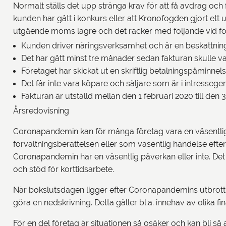
Normalt ställs det upp stränga krav för att få avdrag och 
kunden har gått i konkurs eller att Kronofogden gjort et
utgående moms lägre och det räcker med följande vid försä
Kunden driver näringsverksamhet och är en beskattni
Det har gått minst tre månader sedan fakturan skulle v
Företaget har skickat ut en skriftlig betalningspåminnelse
Det får inte vara köpare och säljare som är i intress
Fakturan är utställd mellan den 1 februari 2020 till de
Årsredovisning
Coronapandemin kan för många företag vara en väsentli
förvaltningsberättelsen eller som väsentlig händelse efter
Coronapandemin har en väsentlig påverkan eller inte. Det
och stöd för korttidsarbete.
När bokslutsdagen ligger efter Coronapandemins utbrott k
göra en nedskrivning. Detta gäller bl.a. innehav av olika fi
För en del företag är situationen så osäker och kan bli s