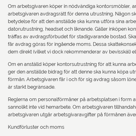
Om arbetsgivaren köper in nödvändiga kontorsmöbler, arb
arbetsgivaren avdragsrätt för denna utrustning. Någon sk
betydelse för att den anställde ska kunna utföra sina arb
datorutrustning, headset och liknande. Gäller inköpen k
träffas av avdragsförbudet för stadigvarande bostad. Skat
får avdrag göras för ingående moms. Dessa skattekonsekv
dem direkt (vilket vi dock rekommenderar av bevisskäl) e
Om en anställd köper kontorsutrustning för att kunna arb
ger den anställde bidrag för att denne ska kunna köpa utr
förmån. Arbetsgivaren får i och för sig avdrag såsom lön
är starkt begränsade.
Reglerna om personalförmåner på arbetsplatsen i form av t
sannolikt inte vid hemarbete. Om arbetsgivaren tillhandah
arbetsgivaren utgår arbetsgivaravgifter på förmånen äve
Kundförluster och moms