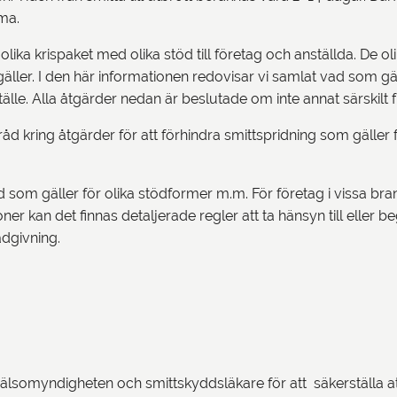
emma.
ika krispaket med olika stöd till företag och anställda. De ol
äller. I den här informationen redovisar vi samlat vad som gä
lle. Alla åtgärder nedan är beslutade om inte annat särskilt
åd kring åtgärder för att förhindra smittspridning som gäller
 som gäller för olika stödformer m.m. För företag i vissa bra
ioner kan det finnas detaljerade regler att ta hänsyn till eller
rådgivning.
älsomyndigheten och smittskyddsläkare för att säkerställa at