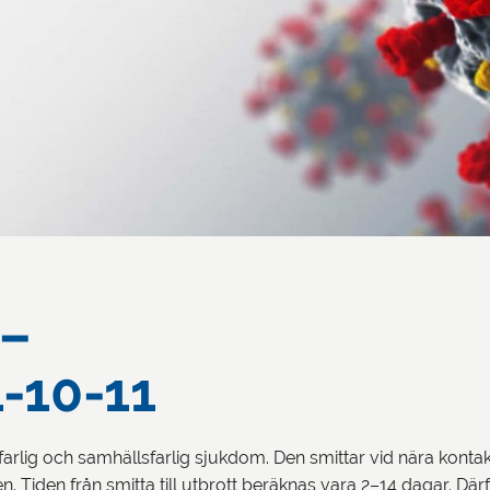
 –
-10-11
farlig och samhällsfarlig sjukdom. Den smittar vid nära konta
 Tiden från smitta till utbrott beräknas vara 2–14 dagar. Där