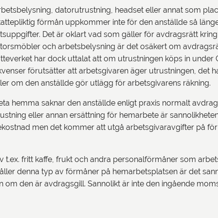
etsbelysning, datorutrustning, headset eller annat som plac
attepliktig förmån uppkommer inte för den anställde så länge
etsuppgifter. Det är oklart vad som gäller för avdragsrätt kri
ontorsmöbler och arbetsbelysning är det osäkert om avdragsr
teverket har dock uttalat att om utrustningen köps in under 
enser förutsätter att arbetsgivaren äger utrustningen, det h
ller om den anställde gör utlägg för arbetsgivarens räkning.
eta hemma saknar den anställde enligt praxis normalt avdragsr
ustning eller annan ersättning för hemarbete är sannolikheten 
ekostnad men det kommer att utgå arbetsgivaravgifter på för
.ex. fritt kaffe, frukt och andra personalförmåner som arbets
åller denna typ av förmåner på hemarbetsplatsen är det sannol
n om den är avdragsgill. Sannolikt är inte den ingående mom