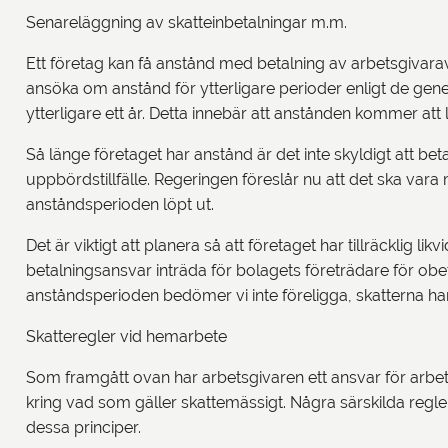
Senareläggning av skatteinbetalningar m.m.
Ett företag kan få anstånd med betalning av arbetsgivaravg
ansöka om anstånd för ytterligare perioder enligt de gen
ytterligare ett år. Detta innebär att anstånden kommer at
Så länge företaget har anstånd är det inte skyldigt att b
uppbördstillfälle. Regeringen föreslår nu att det ska vara
anståndsperioden löpt ut.
Det är viktigt att planera så att företaget har tillräcklig 
betalningsansvar inträda för bolagets företrädare för obe
anståndsperioden bedömer vi inte föreligga, skatterna har ju 
Skatteregler vid hemarbete
Som framgått ovan har arbetsgivaren ett ansvar för ar
kring vad som gäller skattemässigt. Några särskilda regle
dessa principer.