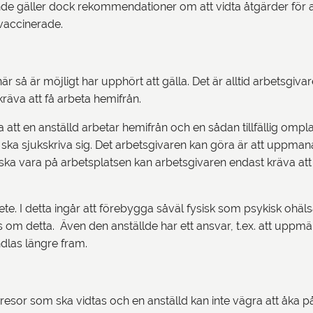
ande gäller dock rekommendationer om att vidta åtgärder för 
llvaccinerade.
å är möjligt har upphört att gälla. Det är alltid arbetsgi
 kräva att få arbeta hemifrån.
va att en anställd arbetar hemifrån och en sådan tillfällig om
a sjukskriva sig. Det arbetsgivaren kan göra är att uppmana de
lde ska vara på arbetsplatsen kan arbetsgivaren endast kräva a
te. I detta ingår att förebygga såväl fysisk som psykisk ohäl
s om detta. Även den anställde har ett ansvar, t.ex. att uppm
ndlas längre fram.
teresor som ska vidtas och en anställd kan inte vägra att åk