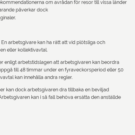
e rekommendationerna om avrådan för resor till vissa länder
tfarande påverkar dock
rginaler.
arbetsgivare kan ha rätt att vid plötsliga och
n eller kollektivavtal.
er enligt arbetstidslagen att arbetsgivaren kan beordra
uppgå till 48 timmar under en fyraveckorsperiod eller 50
vavtal kan innehålla andra regler.
ner kan dock arbetsgivaren dra tillbaka en beviljad
Arbetsgivaren kan i så fall behöva ersätta den anställde