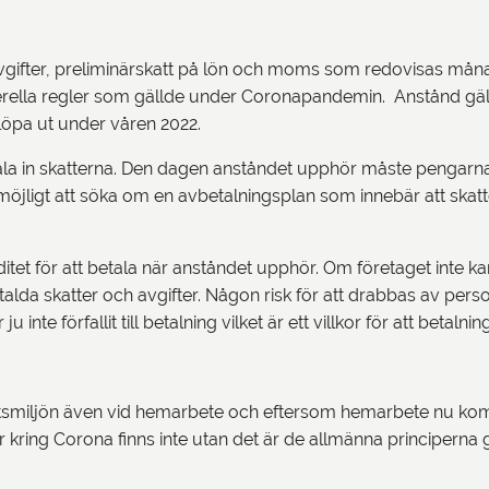
ifter, preliminärskatt på lön och moms som redovisas månads-,
erella regler som gällde under Coronapandemin. Anstånd gälld
t löpa ut under våren 2022.
etala in skatterna. Den dagen anståndet upphör måste pengarna
 möjligt att söka om en avbetalningsplan som innebär att skatt
likviditet för att betala när anståndet upphör. Om företaget int
talda skatter och avgifter. Någon risk för att drabbas av pers
inte förfallit till betalning vilket är ett villkor för att betaln
betsmiljön även vid hemarbete och eftersom hemarbete nu ko
r kring Corona finns inte utan det är de allmänna principerna 