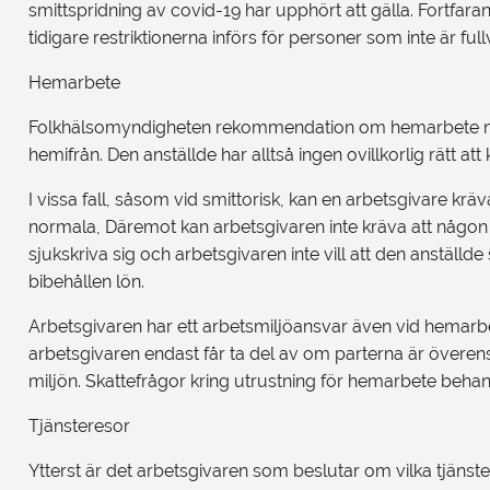
smittspridning av covid-19 har upphört att gälla. Fortfar
tidigare restriktionerna införs för personer som inte är fu
Hemarbete
Folkhälsomyndigheten rekommendation om hemarbete när s
hemifrån. Den anställde har alltså ingen ovillkorlig rätt att
I vissa fall, såsom vid smittorisk, kan en arbetsgivare krä
normala, Däremot kan arbetsgivaren inte kräva att någon sk
sjukskriva sig och arbetsgivaren inte vill att den anstäl
bibehållen lön.
Arbetsgivaren har ett arbetsmiljöansvar även vid hemarbe
arbetsgivaren endast får ta del av om parterna är överen
miljön. Skattefrågor kring utrustning för hemarbete beha
Tjänsteresor
Ytterst är det arbetsgivaren som beslutar om vilka tjäns