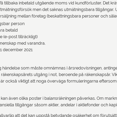
få tillbaka inbetald utgående moms vid kundförluster. Det kräv
t utmätningsförsök men det saknas utmätningsbara tillgångar. 
ljning mellan företag (beskattningsbara personer och således 
ngsbar person
ara betald
 (e-post tillräckligt)
egemenskap med varandra.
n 31 december 2021
g händelse som måste omnämnas i årsredovisningen, antinge
 räkenskapsårets utgång i not, beroende på räkenskapsår. Viktig
 är också viktigt att noga överväga formuleringarna eftersom
an även olika poster i balansräkningen påverkas. Om marknads
nansiella tillgångar såsom aktier, andelar i aktiefonder och kap
å allvarlig att det kan uppstå betydande osäkerhet om förutsä