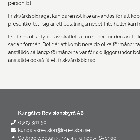
personligt.
Friskvårdsbidraget kan däremot inte användas för att köpa 
presentkortet i sig är ett betalningsmedel. Inte heller kan
Det finns olika typer av skattefria förmåner för den anst
sådan förmån. Det går att kombinera de olika förmånerna o
anställde så länge förmånerna var för sig ligger under b
anställde också få ett friskvårdsbidrag.
Kungälvs Revisionsbyrå AB
0303-911 50
kungalvsrevision@lr-revision.se
Solbräckegatan 3, 442 45 Kungälv, Sverige