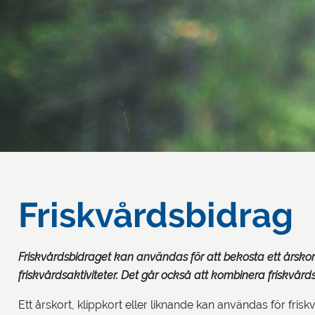
Friskvårdsbidrag
Friskvårdsbidraget kan användas för att bekosta ett årskort
friskvårdsaktiviteter. Det går också att kombinera friskvår
Ett årskort, klippkort eller liknande kan användas för frisk