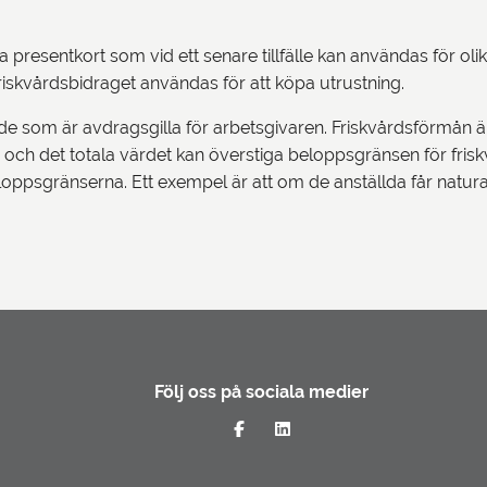
presentkort som vid ett senare tillfälle kan användas för olika
 friskvårdsbidraget användas för att köpa utrustning.
ällde som är avdragsgilla för arbetsgivaren. Friskvårdsförmå
ch det totala värdet kan överstiga beloppsgränsen för friskvår
eloppsgränserna. Ett exempel är att om de anställda får natu
Följ oss på sociala medier