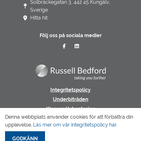
Solbräckegatan 3, 442 45 Kungälv,
Sverige
Hitta hit
Följ oss på sociala medier
Integritetspolicy
Underbiträden
Klagomålshantering
Denna webbplats använder cookies för att förbättra din
upplevelse.
Läs mer om vår integritetspolicy här.
Gå till LR Revision & Redovisning
GODKÄNN