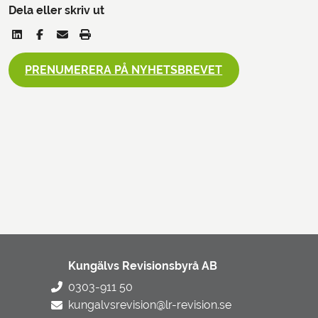
Dela eller skriv ut
PRENUMERERA PÅ NYHETSBREVET
Kungälvs Revisionsbyrå AB
0303-911 50
kungalvsrevision@lr-revision.se