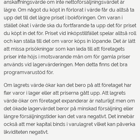
anskaffningsvärde om inte nettoförsäljningsvärdet är
lägre. Om något du köpt in förlorat i värde får du alltså ta
upp det till det lägre priset i bokföringen. Om varan i
stället ökat i värde ska du fortfarande ta upp det för priset
du köpt in det för. Priset vid inköpstillfället spelar alltså roll
och kan ställa till det om varor köps in löpande. Det är lätt
att missa prisökningar som kan leda till att företagets
priser inte höjs i motsvarande mån om för gamla priser
används vid lagervärderingen. Men detta finns det bra
programvarustöd för.
Om lagrets värde ökar kan det bero på att företaget har
fler varor i lager eller att priserna gått upp. Att lagrets
värde ökar om företaget expanderar är naturligt men om
det ökade lagervärdet beror på minskad försäljning eller
längre försäljningstider kan det vara negativt. Det innebär
också att mer kapital binds i varulagret vilket kan påverka
likviditeten negativt.