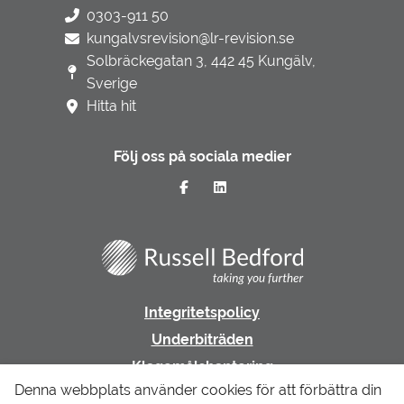
0303-911 50
kungalvsrevision@lr-revision.se
Solbräckegatan 3, 442 45 Kungälv,
Sverige
Hitta hit
Följ oss på sociala medier
Integritetspolicy
Underbiträden
Klagomålshantering
Denna webbplats använder cookies för att förbättra din