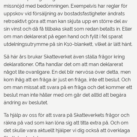
missnöjd med bedömningen. Exempelvis har regler för
uppskov vid försäljning av bostadsfastigheter ändrats
retroaktivt göra att man kan skjuta upp en större del av
sin vinst och då få tillbaka skatt som redan betalts in. Eller
om man deklarerat på egen hand och fyllt i fel sparat
utdelningsutrymme på sin K10-blankett, vilket är lätt hänt.
Så här års brukar Skatteverket även ställa frågor kring
deklarationer. Ofta handlar det om att man deklarerat
något lite ovanligare. En del blir nervösa över detta, men
kom ihåg att en fråga är just en fråga, inte ett beslut. Och
om man missat att svara på en fråga och det kommer ett
beslut man inte håller med om går det alltid att begära
ändring av beslutet.
Ta hjälp av oss för att svara på Skatteverkets frågor och
räkna på vad som kan löna sig att titta extra på. Och om
det skulle vara aktuellt hjälper vi dig också att överklaga