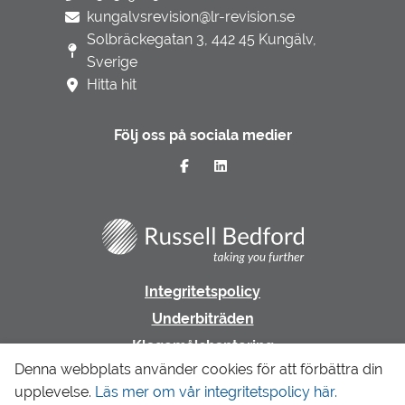
kungalvsrevision@lr-revision.se
Solbräckegatan 3, 442 45 Kungälv,
Sverige
Hitta hit
Följ oss på sociala medier
Integritetspolicy
Underbiträden
Klagomålshantering
Denna webbplats använder cookies för att förbättra din
upplevelse.
Läs mer om vår integritetspolicy här.
Gå till LR Revision & Redovisning