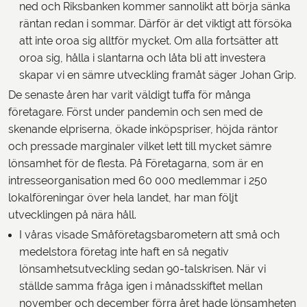
ned och Riksbanken kommer sannolikt att börja sänka
räntan redan i sommar. Därför är det viktigt att försöka
att inte oroa sig alltför mycket. Om alla fortsätter att
oroa sig, hålla i slantarna och låta bli att investera
skapar vi en sämre utveckling framåt säger Johan Grip.
De senaste åren har varit väldigt tuffa för många
företagare. Först under pandemin och sen med de
skenande elpriserna, ökade inköpspriser, höjda räntor
och pressade marginaler vilket lett till mycket sämre
lönsamhet för de flesta. På Företagarna, som är en
intresseorganisation med 60 000 medlemmar i 250
lokalföreningar över hela landet, har man följt
utvecklingen på nära håll.
I våras visade Småföretagsbarometern att små och
medelstora företag inte haft en så negativ
lönsamhetsutveckling sedan 90-talskrisen. När vi
ställde samma fråga igen i månadsskiftet mellan
november och december förra året hade lönsamheten